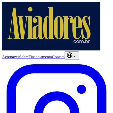
Aeronaves
Sobre
Financiamento
Contato
PT